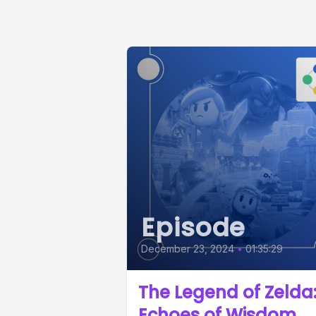
Episode
December 23, 2024
•
01:35:29
The Legend of Zelda
Echoes of Wisdom