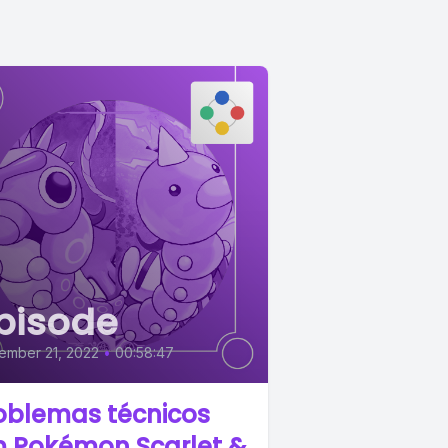
pisode
ember 21, 2022
•
00:58:47
oblemas técnicos
 Pokémon Scarlet &