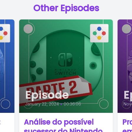
Other Episodes
Episode
E
January 22, 2024
•
00:36:06
Nov
:
Análise do possível
Pr
sucessor do Nintendo
em