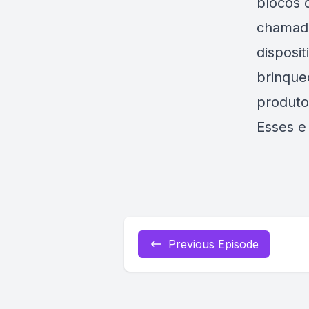
blocos 
chama
disposi
brinque
produto
Esses e
Previous Episode