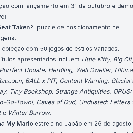
ção com lançamento em 31 de outubro e demo
el.
 Seat Taken?
, puzzle de posicionamento de
gens.
, coleção com 50 jogos de estilos variados.
títulos apresentados incluem
Little Kitty, Big Ci
 Purrfect Update
,
Herdling
,
Well Dweller
,
Ultima
Raccoon
,
BALL x PIT
,
Content Warning
,
Glacier
ay
,
Tiny Bookshop
,
Strange Antiquities
,
OPUS:
o-Go-Town!
,
Caves of Qud
,
Undusted: Letters
t
e
Winter Burrow
.
nha My Mario
estreia no Japão em 26 de agosto