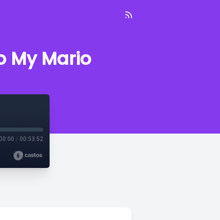
o My Mario
00:00
/
00:53:52