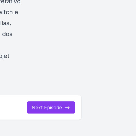
terativo
witch e
las,
e dos
oje!
Next Episode