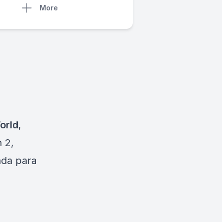
More
orld
,
 2,
ada para