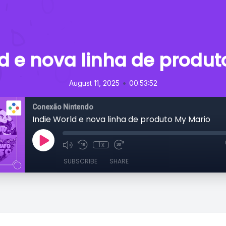
ld e nova linha de produt
•
August 11, 2025
00:53:52
Conexão Nintendo
Indie World e nova linha de produto My Mario
1x
SUBSCRIBE
SHARE