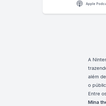
Apple Podc
A Ninte
trazend
além de
o públic
Entre o
Mina th