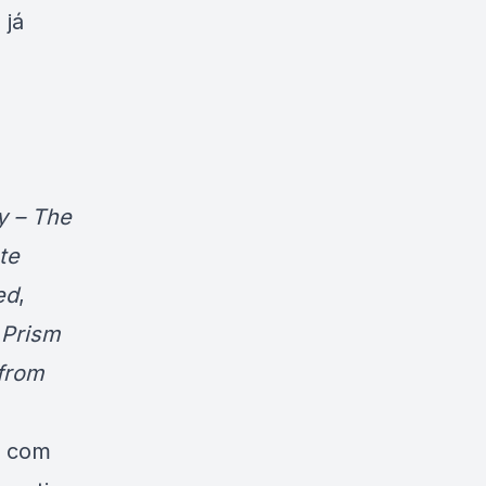
 já
ty – The
te
ed
,
 Prism
 from
, com