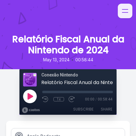
Relatório Fiscal Anual da
Nintendo de 2024
•
May 13, 2024
00:58:44
Conexão Nintendo
Relatório Fiscal Anual da Nintendo de 2
1x
00:00
/
00:58:44
SUBSCRIBE
SHARE