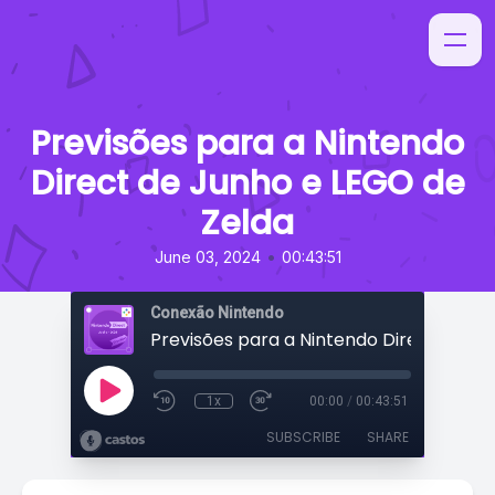
Previsões para a Nintendo
Direct de Junho e LEGO de
Zelda
•
June 03, 2024
00:43:51
Conexão Nintendo
1x
00:00
/
00:43:51
SUBSCRIBE
SHARE