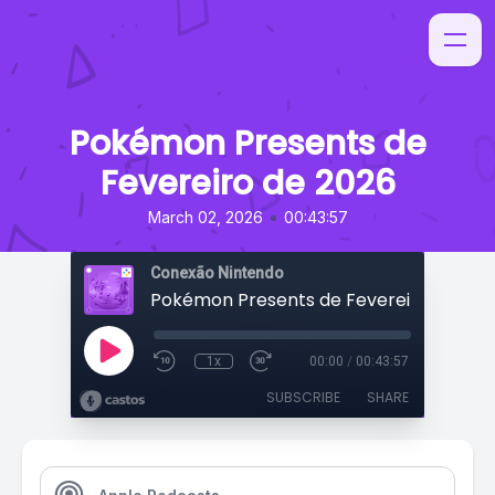
Pokémon Presents de
Fevereiro de 2026
•
March 02, 2026
00:43:57
Conexão Nintendo
Pokémon Presents de Fevereiro de 202
1x
00:00
/
00:43:57
SUBSCRIBE
SHARE