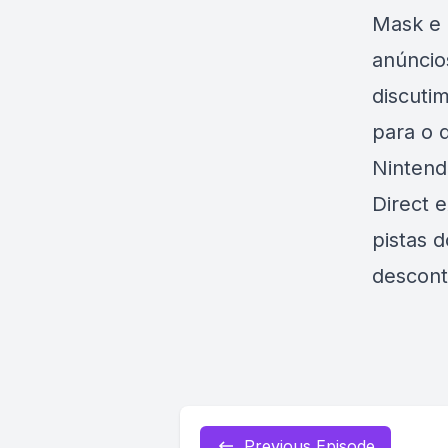
Mask e 
anúncio
discuti
para o 
Nintend
Direct 
pistas 
descont
Previous Episode