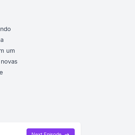
indo
la
em um
 novas
 e
Next Episode