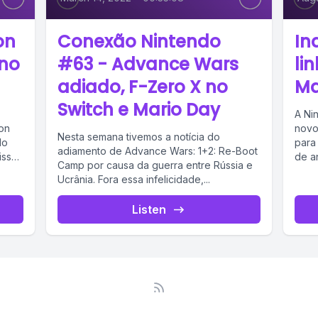
on
Conexão Nintendo
In
 no
#63 - Advance Wars
li
adiado, F-Zero X no
Ma
Switch e Mario Day
A Ni
on
novo
Nesta semana tivemos a notícia do
do
para
adiamento de Advance Wars: 1+2: Re-Boot
isso
de an
Camp por causa da guerra entre Rússia e
Ucrânia. Fora essa infelicidade,...
Listen