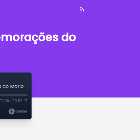
emorações do
Pokémon Presents 27/02/2023 e comemorações do Mario Day
00:00
/
00:52:17