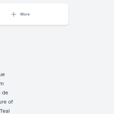
More
ue
em
s de
re of
Teal