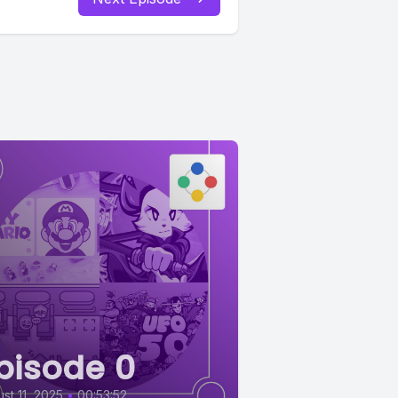
pisode 0
st 11, 2025
•
00:53:52