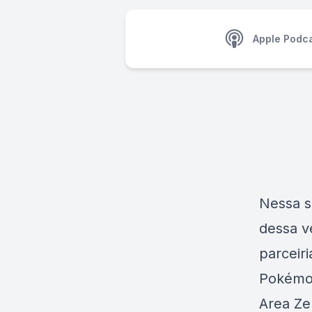
Apple Podc
Nessa s
dessa v
parceir
Pokémon
Area Ze