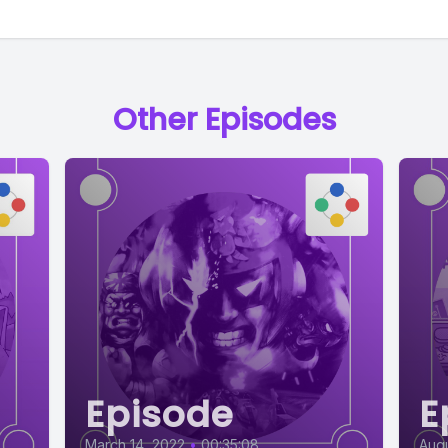
Other Episodes
Episode
E
March 14, 2022
•
00:35:08
Augu