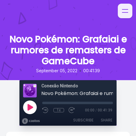
Novo Pokémon: Grafaiai e
rumores de remasters de
GameCube
•
September 05, 2022
00:41:39
Conexão Nintendo
1x
00:00
/
00:41:39
SUBSCRIBE
SHARE