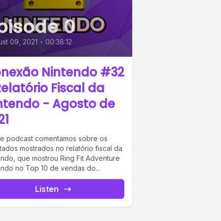
pisode 0
st 09, 2021
•
00:38:12
nexão Nintendo #32
Relatório Fiscal da
ntendo - Agosto de
21
e podcast comentamos sobre os
tados mostrados no relatório fiscal da
endo, que mostrou Ring Fit Adventure
ando no Top 10 de vendas do...
Listen