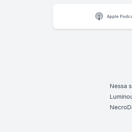
Apple Podc
Nessa s
Luminou
NecroD