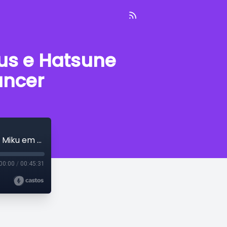
us e Hatsune
ancer
Novidades de Endless Ocean Luminous e Hatsune Miku em Crypt of the NecroDancer
00:00
/
00:45:31