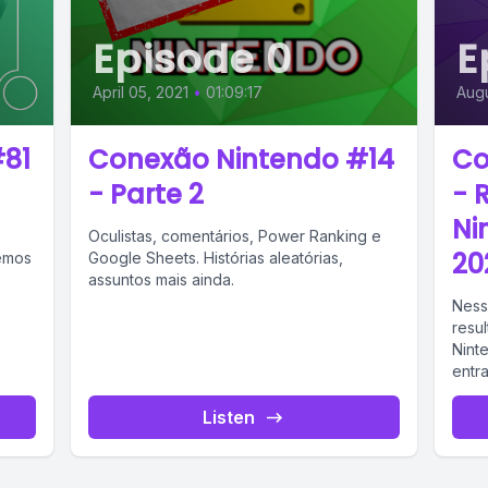
Episode 0
E
April 05, 2021
•
01:09:17
Augu
81
Conexão Nintendo #14
Co
- Parte 2
- 
Ni
Oculistas, comentários, Power Ranking e
20
emos
Google Sheets. Histórias aleatórias,
assuntos mais ainda.
Ness
resul
Nint
entr
Listen