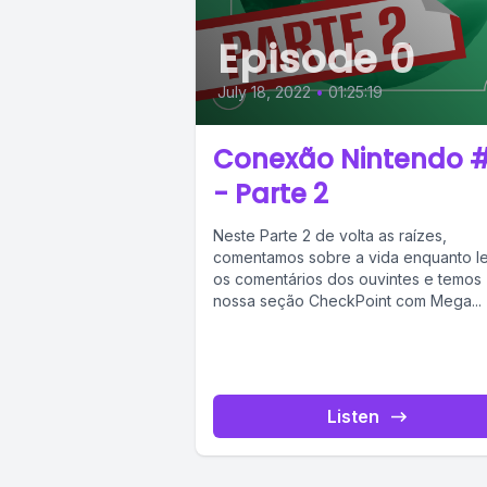
Episode 0
July 18, 2022
•
01:25:19
Conexão Nintendo #
- Parte 2
Neste Parte 2 de volta as raízes,
comentamos sobre a vida enquanto l
os comentários dos ouvintes e temos
nossa seção CheckPoint com Mega...
Listen