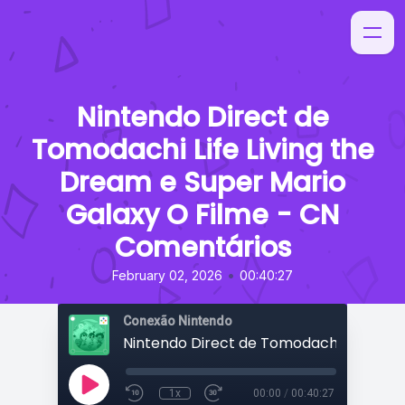
Nintendo Direct de
Tomodachi Life Living the
Dream e Super Mario
Galaxy O Filme - CN
Comentários
•
February 02, 2026
00:40:27
Conexão Nintendo
1x
00:00
/
00:40:27