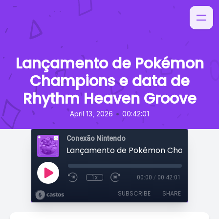
Lançamento de Pokémon
Champions e data de
Rhythm Heaven Groove
•
April 13, 2026
00:42:01
Conexão Nintendo
1x
00:00
/
00:42:01
SUBSCRIBE
SHARE