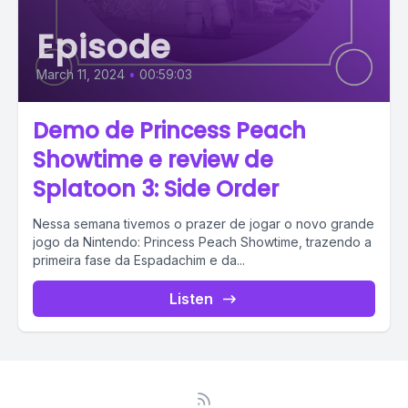
Episode
March 11, 2024
•
00:59:03
Demo de Princess Peach
Showtime e review de
Splatoon 3: Side Order
Nessa semana tivemos o prazer de jogar o novo grande
jogo da Nintendo: Princess Peach Showtime, trazendo a
primeira fase da Espadachim e da...
Listen