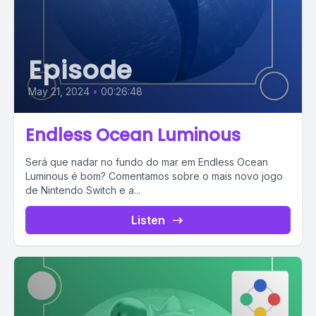
Episode
May 21, 2024
•
00:26:48
Endless Ocean Luminous
Será que nadar no fundo do mar em Endless Ocean
Luminous é bom? Comentamos sobre o mais novo jogo
de Nintendo Switch e a...
Listen