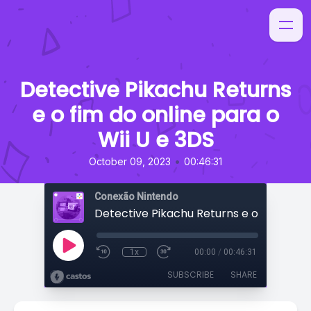
Detective Pikachu Returns
e o fim do online para o
Wii U e 3DS
•
October 09, 2023
00:46:31
Conexão Nintendo
1x
00:00
/
00:46:31
SUBSCRIBE
SHARE