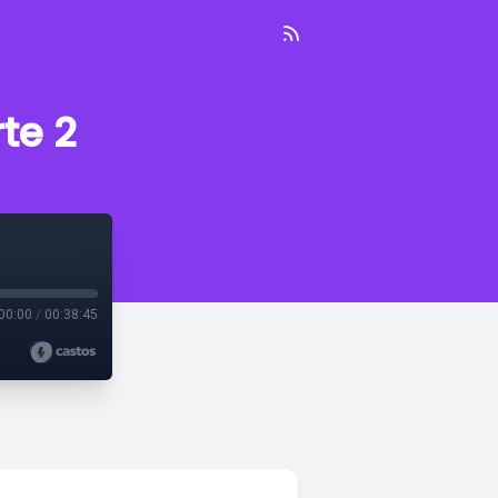
te 2
00:00
/
00:38:45