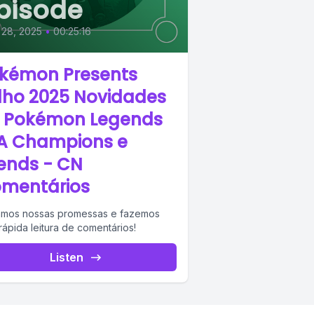
pisode
 28, 2025
•
00:25:16
kémon Presents
lho 2025 Novidades
 Pokémon Legends
A Champions e
iends - CN
mentários
mos nossas promessas e fazemos
rápida leitura de comentários!
Listen