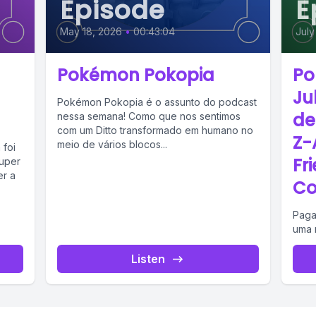
Episode
E
May 18, 2026
•
00:43:04
July
Pokémon Pokopia
Po
Ju
Pokémon Pokopia é o assunto do podcast
de
nessa semana! Como que nos sentimos
com um Ditto transformado em humano no
Z-
meio de vários blocos...
 foi
Fr
Super
er a
Co
Paga
uma 
Listen