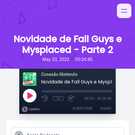
Novidade de Fall Guys e
Mysplaced - Parte 2
•
May 23, 2022
00:26:45
Conexão Nintendo
1x
00:00
/
00:26:45
SUBSCRIBE
SHARE