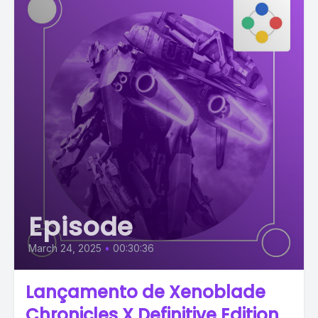
Episode
March 24, 2025
•
00:30:36
Lançamento de Xenoblade
Chronicles X Definitive Edition