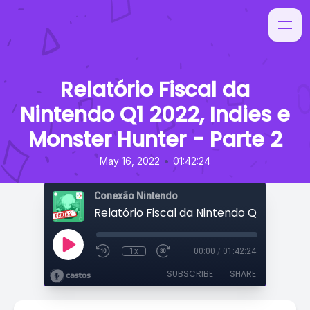
Relatório Fiscal da
Nintendo Q1 2022, Indies e
Monster Hunter - Parte 2
•
May 16, 2022
01:42:24
Conexão Nintendo
1x
00:00
/
01:42:24
SUBSCRIBE
SHARE