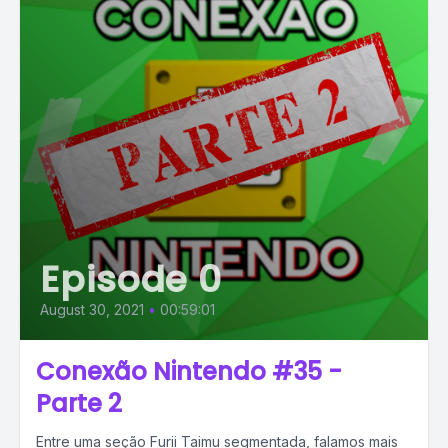
Episode 0
August 30, 2021
•
00:59:01
Conexão Nintendo #35 -
Parte 2
Entre uma seção Furii Taimu segmentada, falamos mais