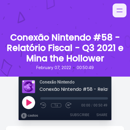
Conexão Nintendo #58 -
Relatório Fiscal - Q3 2021 e
Mina the Hollower
•
February 07, 2022
00:50:49
Conexão Nintendo
1x
00:00
/
00:50:49
SUBSCRIBE
SHARE