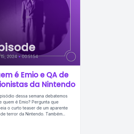
pisode
 15, 2024
•
00:51:54
em é Emio e QA de
ionistas da Nintendo
pisódio dessa semana debatemos
e quem é Emio? Pergunta que
eia o curto teaser de um aparente
 de terror da Nintendo. Também...