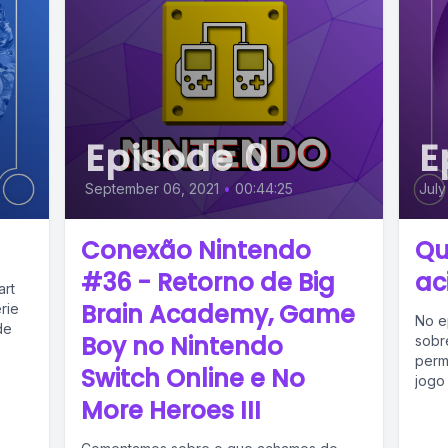
Episode 0
E
September 06, 2021
•
00:44:25
July
Conexão Nintendo
Qu
#36 - Retorno de Big
ac
art
Brain Academy, Game
rie
No e
de
Boy no Nintendo
sobr
perm
Switch Online e No
jogo
More Heroes III