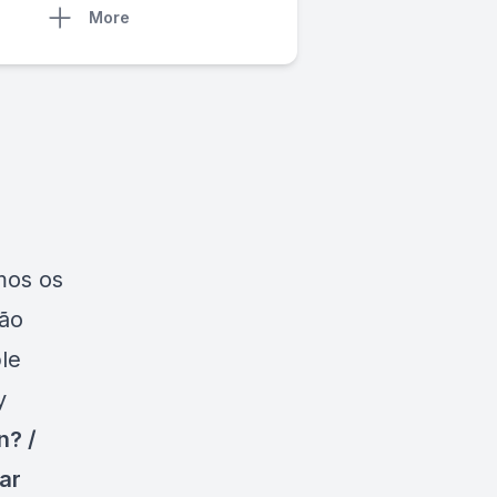
More
mos os
ão
le
y
n? /
ar