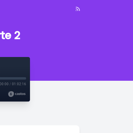
te 2
00:00
/
01:02:16