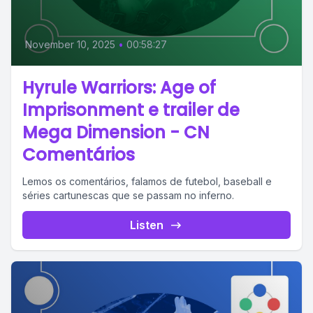
November 10, 2025
•
00:58:27
Hyrule Warriors: Age of
Imprisonment e trailer de
Mega Dimension - CN
Comentários
Lemos os comentários, falamos de futebol, baseball e
séries cartunescas que se passam no inferno.
Listen