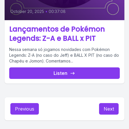
October 20, 2025
•
00:37:08
Lançamentos de Pokémon
Legends: Z-A e BALL x PIT
Nessa semana só jogamos novidades com Pokémon
Legends: Z-A (no caso do Jeff) e BALL X PIT (no caso do
Chapéu e Jomon). Comentamos...
Listen
Previous
Next