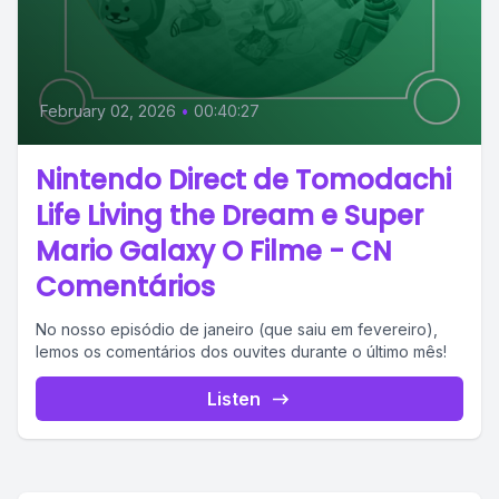
February 02, 2026
•
00:40:27
Nintendo Direct de Tomodachi
Life Living the Dream e Super
Mario Galaxy O Filme - CN
Comentários
No nosso episódio de janeiro (que saiu em fevereiro),
lemos os comentários dos ouvites durante o último mês!
Listen