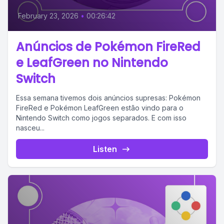
February 23, 2026
•
00:26:42
Anúncios de Pokémon FireRed
e LeafGreen no Nintendo
Switch
Essa semana tivemos dois anúncios supresas: Pokémon
FireRed e Pokémon LeafGreen estão vindo para o
Nintendo Switch como jogos separados. E com isso
nasceu...
Listen